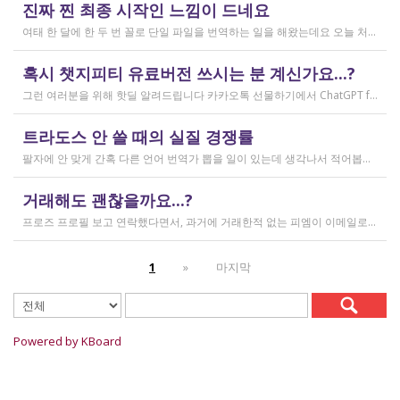
작성일
진짜 찐 최종 시작인 느낌이 드네요
2026.03.02
여태 한 달에 한 두 번 꼴로 단일 파일을 번역하는 일을 해왔는데요 오늘 처음으로 모 회사에서 트라도스 패키지 파일로 전달하는 일을!!! 주셔서 열어봤습니다. ...너무 떨리네요 원래 타겟 세그먼트에 아무것도 없었는데, NMT나 100프로 매치로 채워져있고 그래요 맨 처음 일을 받고 돈을 받았을 때가 커리어의 시작이라고 생각했는데 몇 달 동안 그런 식으로 많으면 두 세개 정도의 일을 받다가 오늘 나름 볼륨 있는 업무를 맡게 되니까 뭔가 커리어의 [진짜_찐_시작_최종] 같고 긴장되네요 잘 해내고 싶어서 떨리고,,,,,, 잘 할 수 있을까 싶고 크아악 다들 2월에 일 잘 해내고 계신가요 여태껏 검색 기능을 사용해 눈팅만 해왔는데 산번혁 회원님들의 번역가 라이프는 어떻게 굴러가고 있는지 궁금하네요 호호호
작성일
혹시 챗지피티 유료버전 쓰시는 분 계신가요...?
2026.02.20
그런 여러분을 위해 핫딜 알려드립니다 카카오톡 선물하기에서 ChatGPT for Kakao 쳐서 들어가 보시면 한달에 200달러짜리 프로 버전을 2만9천원에 팔고 있습니다. 이벤트 성이라서 계속 판매는 안 할 것 같고 5개 구매 제한도 있긴 하지만, 어차피 3만원씩 내고 플러스 버전 쓰시고 계시다면 같은 가격에 프로 써보는 것도 나쁘지 않을 것 같아요 ㅎㅎ 저도 혹시 사기 아닌가 긴가민가했는데 진짜 프로 버전 맞더라고요.
작성일
트라도스 안 쓸 때의 실질 경쟁률
2026.02.14
팔자에 안 맞게 간혹 다른 언어 번역가 뽑을 일이 있는데 생각나서 적어봅니다 트라도스/메모큐를 사야 하냐? 라는 질문은 설득의 대상이 아니라고 생각해서 그냥 두는 편인데요 질문 전 적극적으로 정보를 찾아보는 상태에서는 의미가 있을 것입니다 뽑히는 입장에선 잘 모르는데, 뽑는 입장에서는 트라도스/메모큐 안 쓰는 사람은 걸러버리면 정말 편합니다 주어진 업무를 못 한다는 뜻이거든요 1) 용어 1천개가 든 용어집이 있음 2) 기존에 쓰던 번역 메모리가 있음 상당히 흔한 상황인데, 트라도스/메모큐를 안 쓰고 외워서 작업이 가능한 사람은 산업스파이 쪽으로 가셔야지 여기 있으면 안 됨 저 스크린샷에도 제가 답변한 사람은 얼마 안 되는데요 챗지피티로 '트라도스 사용자/기타 요건(단가 등)' 맞는 사람만 필터로 건져서 답변하는 겁니다 아마 트라도스 안 써도 되는 운전면허증 번역같은 업무도 있을 텐데, 그런 것은 단발성이고 업데이트가 없으며 없는 자들끼리 경쟁해서 경쟁률이 아주 높을 겁니다.
작성일
거래해도 괜찮을까요...?
2026.02.10
프로즈 프로필 보고 연락했다면서, 과거에 거래한적 없는 피엠이 이메일로 의뢰를 주셨는데요 샘테도 보지 않고 4일안에 19000단어 영한번역을 해달라는데 거래해도 괜찮을까요..? 거래한적 한번도 없는 뉴비한테 샘테도 없이 프로젝트를 던져주니 이거 사기인거 아닌가 좀 걱정이 됩니다. 급한데 사람구하기 어려워서일까요? 게다가 전 이력서상 경력도 몇줄 안되는 초보중의 초보입니다...
작성일
1
»
마지막
2026.02.09
Powered by KBoard