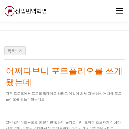
내
용
메뉴
으
로
바
로
무료강의
기술 질문
자유게시판
ABC
가
기
목록보기
어쩌다보니 포트폴리오를 쓰게
됐는데
자꾸 프로즈에서 프로필 업데이트 하라고 메일이 와서 그냥 심심한 차에 포트
폴리오를 만들어봤는데요
그냥 업데이트용으로 한 분야만 했는데 올리고 나니 오히려 초보자가 이상하
게 번역한 것 보고 업체에서 연락 안올까봐 걱정 되기 시작했습니다ㄷㄷ