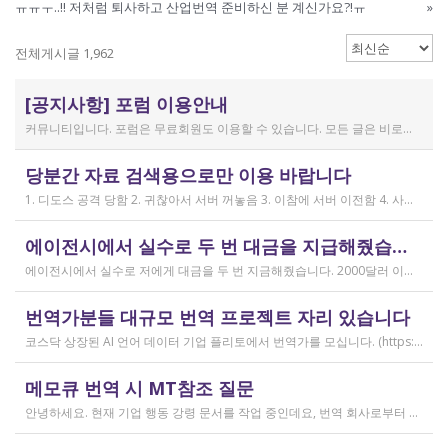
ㅠㅠㅜ..!! 저처럼 퇴사하고 산업번역 준비하신 분 계신가요?!ㅠ
»
전체게시글 1,962
[공지사항] 포럼 이용안내
커뮤니티입니다. 포럼은 무료회원도 이용할 수 있습니다. 모든 글은 비로그인 사용자에게도 공개됩니다. 감사합니다.
작성일
당분간 자료 검색용으로만 이용 바랍니다
2019.04.11
1. 디도스 공격 당함 2. 귀찮아서 서버 꺼놓음 3. 이참에 서버 이전함 4. 사라진 데이터는 없는 것 확인했는데, 일부 DB 설정이 활성화 안됨 5. 고칠 수는 있는데, 저희 집 신생아 협조 필요 6. 신생아가 협조하지 않음 현재 새글 쓰기, 신규 가입, 덧글 달기 등은 막아 두었습니다 언제든 3월 18일 전후 시점으로 롤백될 수 있습니다 디도스 공격은 10평짜리 구녕가게에 사람을 1만명 보내 영업방해를 하는 것과 같은 기법입니다. 왜 디도스 공격을 그렇게까지 열정적으로 하는가? 이것이 심해진 시점이 제가 출산하러 간다고 블라그에 글을 쓴 직후입니다. 적절한 비유인지 모르겠는데 암퇘지도 출산 후에는 도축 안 하지 않나 싶고요 옛날 같으면 이렇게 순하게 살지 않을 것인데, 요새 드는 생각이 좀 있습니다 사람은 노력해 봤자고, 사실 모든 능력치는 정해졌고 발현만 기다리는 것이 전부가 아닐까요 어떤 사람은 노력의 고점이 디도스 공격인 것입니다 그 애미도 한때는 가능성의 김칫국을 사발째 드링킹하며 키웠겠지요 저한테도 이 사이트를 유지할 유인이 있음은 말씀드렸으니 잘 이용해 주시면 그만인 것이고 시간 나시거든 디도스 공격자도 긍휼히 여겨 주시길 바랍니다
작성일
에이전시에서 실수로 두 번 대금을 지급해줬습니다
2026.04.15
에이전시에서 실수로 저에게 대금을 두 번 지금해줬습니다. 2000달러 이상을 두 번 wise로 지급받았습니다;;;; 에이전시에서 wise측으로 중복입금으로 인한 입금 취소 문의를 했는데 불가능하다고 답변을 받았다고 저에게 문의해달라고 하여, 저도 wise에 문의를 했지만, 입금자 정보를 알려준다면 취소 가능한 것 처럼 말하다가 결국 완료된 송금이라 취소가 불가능하다는 답변을 최종 전달받았습니다. 잘 쓰지 않는 계정이라 대금은 그대로 있는데 이 경우 제가 에이전시 계좌로 2000달러를 직접 재송금해도 문제가 없을까요..?? 추후 제 수익으로 잡혀서 세금문제나 기타 다른 사항이 복잡해질 것 같아서 wise에서 취소해주길 간절히 바랬는데ㅜㅜㅜ 이런경험이 있으시다면 어떻게 해결하셨나요ㅠㅠㅠ;;;
작성일
번역가분들 대규모 번역 프로젝트 자리 있습니다
2026.04.04
코스닥 상장된 AI 언어 데이터 기업 플리토에서 번역가를 모십니다. (https://startups.koraia.org/company/297) • 번역할 내용: 일상 대화, 일반 문장 중심의 단문 데이터 (전문지식 불필요) • 참여 프로젝트: 단문 번역(Human Translation) • 모집 언어쌍: 한국어 <> 다국어 • 목적: AI 학습용 데이터셋 구축 • 근무 형태: 재택 근무(학생, 프리랜서 번역가 환영) • 근무방법: Flitto 플랫폼 또는 엑셀 파일을 이용하여 작업 진행 - 파일 1개당 약 9,800단어 (언어쌍별 상이) - 파일 단위로 작업하며 1개만 참여도 가능 (이후 추가 참여 선택 가능) - 파일 1개 번역에 약 3~4일 데드라인 부여 - 파일 1개 번역 시 약 180,000원 ~ 386,000원 수준 (언어쌍별 상이) - 정산은 월 1회 지급 (플리토 정산 기준) - 프로젝트 기간: 약 1~3개월 (자율 참여) ★작업 단가: 한국어 → 스페인어: 9,800단어, 38.4원/단어, 파일 1개 완료 시 약 376,800원 스페인어 → 한국어: 9,800단어, 33.8원/단어, 파일 1개 완료 시 약 331,000원 한국어 → 러시아어: 9,800단어, 26.1원/단어, 파일 1개 완료 시 약 255,000원 한국어 → 중국어(간체): 9,800단어, 23.0원/단어, 파일 1개 완료 시 약 225,000원 중국어(간체) → 한국어: 16,800글자, 18.4원/글자, 파일 1개 완료 시 약 309,000원 한국어 → 중국어(번체): 9,800단어, 26.1원/단어, 파일 1개 완료 시 약 255,000원 중국어(번체) → 한국어: 16,800글자, 23.0원/글자, 파일 1개 완료 시 약 386,000원 한국어 → 베트남어: 9,800단어, 18.4원/단어, 파일 1개 완료 시 약 180,000원 베트남어 → 한국어: 9,800단어, 23.0원/단어, 파일 1개 완료 시 약 225,000원 *실제 업무시 수령 금액은 단가 및 작업량에 따라 위 금액과 차이가 있을 수 있습니다. *플리토 플랫폼(작업 툴) 작업 시 상응하는 포인트로 단가가 지급됩니다. 다음 링크로 신청 부탁드립니다: https://form.jotform.com/253371208518456?source_channel=albamon
작성일
메모큐 번역 시 MT참조 질문
2026.03.31
안녕하세요. 현재 기업 행동 강령 문서를 작업 중인데요, 번역 회사로부터 메모큐 서버에서 메모큐 파일을 받았습니다. 번역회사에서 아이디와 비밀번호를 받아서 작업을 하는데 데스크탑 메모큐가 무료 버전이어서인지 이것저것 만져보다 보니(TM(만들어서 처음 해보는 문서 얼라인 시도), 라이브독스, 텀베이스등 눌러보는 행위) 밑의 사진과 같이 번역메모리 연결도 안된다고 하고 분명 어떤 파일에도 체크가 안 되어있는데 하나의 파일로만 연결 가능하다고 해서... 데스크탑 메모큐에서는 번역이 어렵다고 판단하여 그대로 이중언어 파일을 익스포트 해서 트라도스로 번역했습니다. (얼라인먼트 기능 사용해 2023년의 공식 한글 번역을 레퍼런스로 번역) 그랬더니 (메모큐에선 단순했던 코드가 트라도스에 복잡하게 나타나더라고요 아무튼 이것들을 해결하고 QA도 돌리고 나서...) 이중언어 파일을 메모큐에서 받으려다 보니 또 Free mode issue로 지원하지 않는 기능이라고 하더라고요. 그래서... 웹 메모큐를 사용해 태초부터 번역을 진행 중인데, 자동 번역으로 MT가 뜨는 걸 딸깍딸깍하고 확정 중이었는데 뭔가 이래도 되나 하는 생각이 들어서 질문하러 왔습니다. (이렇게 뜨는 걸 딸깍 확정 딸깍 확정 반복...) 클라이언트가 가이드라인을 주진 않았고 처음 파일을 줄 때 그 회사의 텀베이스가 연결된 파일을 줘서 그거 기반으로 한글 뜻이 맞으면 맞는 가이드라인이겠거니 하고 있는데 문장 부호나 말투나 뭔가 좀 기계번역의 날것을 적용하고 있다는 생각이 들어서... 이럴 땐 어떻게 해야하는지 여쭤보고 싶어요. 제가 트라도스로 번역한 세그먼트를 메모큐 타겟 세그먼트에 복붙하면 오류가 나는데 그냥 코드를 빼고 제가 트라도스에서 번역한걸 메모큐로 손수 옮겨야 할까요..!! 오늘 새벽 내내 기술 배우라는게 다른게 아니라 이걸 잘 알아두라는 말이었구나 하면서 깨달음을 얻었습니다...