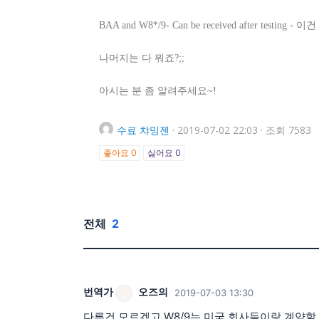
BAA and W8*/9- Can be received after t
나머지는 다 뭐죠?;;
아시는 분 좀 알려주세요~!
수료
챠밍젠
·
2019-07-02 22:03
·
조회 7583
좋아요
0
싫어요
0
전체
2
번역가
오즈의
2019-07-03 13:30
다른건 모르겠고 W8/9는 미국 회사들이랑 계약할 