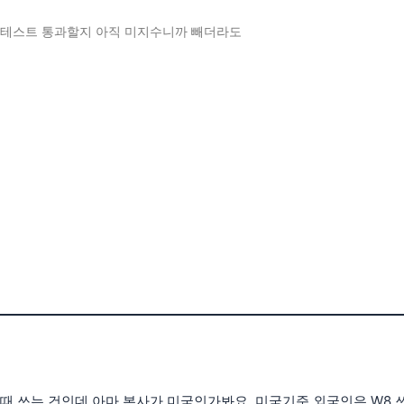
esting - 이건 테스트 통과할지 아직 미지수니까 빼더라도
때 쓰는 건인데 아마 본사가 미국인가봐요. 미국기준 외국인은 W8 쓰