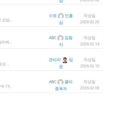
삼
수료
인홍
작성일
여태 한 달에 한 두 번 꼴로 단일 파일을 번역하는 일을 해왔는데요 오늘 처음으로 모 회사에서 트라도스 패키지 파일로 전달하는 일을!!! 주셔서 열어봤습니다. ...너무 떨리네요 원래 타겟 세그먼트에 아무것도 없었는데, NMT나 100프로 매치로 채워져있고 그래요 맨 처음 일을 받고 돈을 받았을 때가 커리어의 시작이라고 생각했는데 몇 달 동안 그런 식으로 많으면 두 세개 정도의 일을 받다가 오늘 나름 볼륨 있는 업무를 맡게 되니까 뭔가 커리어의 [진짜_찐_시작_최종] 같고 긴장되네요 잘 해내고 싶어서 떨리고,,,,,, 잘 할 수 있을까 싶고 크아악 다들 2월에 일 잘 해내고 계신가요 여태껏 검색 기능을 사용해 눈팅만 해왔는데 산번혁 회원님들의 번역가 라이프는 어떻게 굴러가고 있는지 궁금하네요 호호호
2026.02.20
삼
ABC
김첨
작성일
그런 여러분을 위해 핫딜 알려드립니다 카카오톡 선물하기에서 ChatGPT for Kakao 쳐서 들어가 보시면 한달에 200달러짜리 프로 버전을 2만9천원에 팔고 있습니다. 이벤트 성이라서 계속 판매는 안 할 것 같고 5개 구매 제한도 있긴 하지만, 어차피 3만원씩 내고 플러스 버전 쓰시고 계시다면 같은 가격에 프로 써보는 것도 나쁘지 않을 것 같아요 ㅎㅎ 저도 혹시 사기 아닌가 긴가민가했는데 진짜 프로 버전 맞더라고요.
2026.02.14
지
관리자
임
작성일
팔자에 안 맞게 간혹 다른 언어 번역가 뽑을 일이 있는데 생각나서 적어봅니다 트라도스/메모큐를 사야 하냐? 라는 질문은 설득의 대상이 아니라고 생각해서 그냥 두는 편인데요 질문 전 적극적으로 정보를 찾아보는 상태에서는 의미가 있을 것입니다 뽑히는 입장에선 잘 모르는데, 뽑는 입장에서는 트라도스/메모큐 안 쓰는 사람은 걸러버리면 정말 편합니다 주어진 업무를 못 한다는 뜻이거든요 1) 용어 1천개가 든 용어집이 있음 2) 기존에 쓰던 번역 메모리가 있음 상당히 흔한 상황인데, 트라도스/메모큐를 안 쓰고 외워서 작업이 가능한 사람은 산업스파이 쪽으로 가셔야지 여기 있으면 안 됨 저 스크린샷에도 제가 답변한 사람은 얼마 안 되는데요 챗지피티로 '트라도스 사용자/기타 요건(단가 등)' 맞는 사람만 필터로 건져서 답변하는 겁니다 아마 트라도스 안 써도 되는 운전면허증 번역같은 업무도 있을 텐데, 그런 것은 단발성이고 업데이트가 없으며 없는 자들끼리 경쟁해서 경쟁률이 아주 높을 겁니다.
2026.02.10
윤
ABC
콜라
작성일
프로즈 프로필 보고 연락했다면서, 과거에 거래한적 없는 피엠이 이메일로 의뢰를 주셨는데요 샘테도 보지 않고 4일안에 19000단어 영한번역을 해달라는데 거래해도 괜찮을까요..? 거래한적 한번도 없는 뉴비한테 샘테도 없이 프로젝트를 던져주니 이거 사기인거 아닌가 좀 걱정이 됩니다. 급한데 사람구하기 어려워서일까요? 게다가 전 이력서상 경력도 몇줄 안되는 초보중의 초보입니다...
2026.02.09
중독자