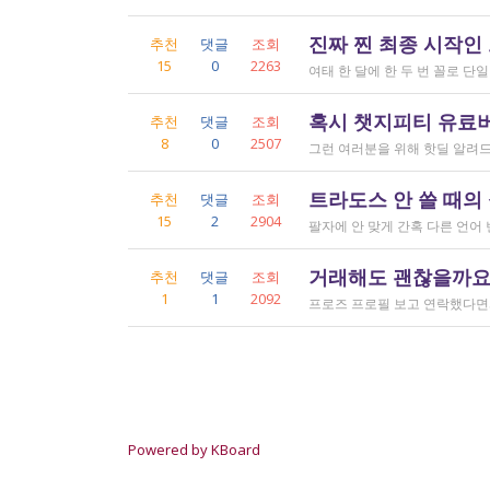
진짜 찐 최종 시작인
추천
댓글
조회
15
0
2263
혹시 챗지피티 유료버전
추천
댓글
조회
8
0
2507
트라도스 안 쓸 때의
추천
댓글
조회
15
2
2904
거래해도 괜찮을까요..
추천
댓글
조회
1
1
2092
Powered by KBoard