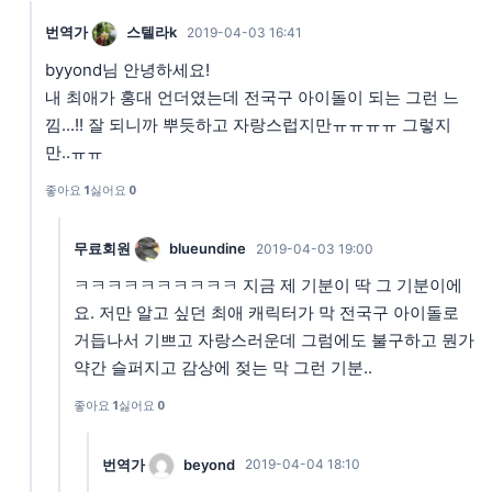
번역가
스텔라k
2019-04-03 16:41
byyond님 안녕하세요!
내 최애가 홍대 언더였는데 전국구 아이돌이 되는 그런 느
낌...!! 잘 되니까 뿌듯하고 자랑스럽지만ㅠㅠㅠㅠ 그렇지
만..ㅠㅠ
좋아요
1
싫어요
0
무료회원
blueundine
2019-04-03 19:00
ㅋㅋㅋㅋㅋㅋㅋㅋㅋㅋ 지금 제 기분이 딱 그 기분이에
요. 저만 알고 싶던 최애 캐릭터가 막 전국구 아이돌로
거듭나서 기쁘고 자랑스러운데 그럼에도 불구하고 뭔가
약간 슬퍼지고 감상에 젖는 막 그런 기분..
좋아요
1
싫어요
0
번역가
beyond
2019-04-04 18:10