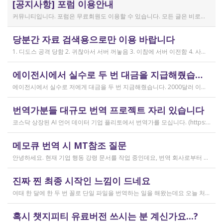
[공지사항] 포럼 이용안내
커뮤니티입니다. 포럼은 무료회원도 이용할 수 있습니다. 모든 글은 비로그인 사용자에게도 공개됩니다. 감사합니다.
작성일
당분간 자료 검색용으로만 이용 바랍니다
2019.04.11
1. 디도스 공격 당함 2. 귀찮아서 서버 꺼놓음 3. 이참에 서버 이전함 4. 사라진 데이터는 없는 것 확인했는데, 일부 DB 설정이 활성화 안됨 5. 고칠 수는 있는데, 저희 집 신생아 협조 필요 6. 신생아가 협조하지 않음 현재 새글 쓰기, 신규 가입, 덧글 달기 등은 막아 두었습니다 언제든 3월 18일 전후 시점으로 롤백될 수 있습니다 디도스 공격은 10평짜리 구녕가게에 사람을 1만명 보내 영업방해를 하는 것과 같은 기법입니다. 왜 디도스 공격을 그렇게까지 열정적으로 하는가? 이것이 심해진 시점이 제가 출산하러 간다고 블라그에 글을 쓴 직후입니다. 적절한 비유인지 모르겠는데 암퇘지도 출산 후에는 도축 안 하지 않나 싶고요 옛날 같으면 이렇게 순하게 살지 않을 것인데, 요새 드는 생각이 좀 있습니다 사람은 노력해 봤자고, 사실 모든 능력치는 정해졌고 발현만 기다리는 것이 전부가 아닐까요 어떤 사람은 노력의 고점이 디도스 공격인 것입니다 그 애미도 한때는 가능성의 김칫국을 사발째 드링킹하며 키웠겠지요 저한테도 이 사이트를 유지할 유인이 있음은 말씀드렸으니 잘 이용해 주시면 그만인 것이고 시간 나시거든 디도스 공격자도 긍휼히 여겨 주시길 바랍니다
작성일
에이전시에서 실수로 두 번 대금을 지급해줬습니다
2026.04.15
에이전시에서 실수로 저에게 대금을 두 번 지금해줬습니다. 2000달러 이상을 두 번 wise로 지급받았습니다;;;; 에이전시에서 wise측으로 중복입금으로 인한 입금 취소 문의를 했는데 불가능하다고 답변을 받았다고 저에게 문의해달라고 하여, 저도 wise에 문의를 했지만, 입금자 정보를 알려준다면 취소 가능한 것 처럼 말하다가 결국 완료된 송금이라 취소가 불가능하다는 답변을 최종 전달받았습니다. 잘 쓰지 않는 계정이라 대금은 그대로 있는데 이 경우 제가 에이전시 계좌로 2000달러를 직접 재송금해도 문제가 없을까요..?? 추후 제 수익으로 잡혀서 세금문제나 기타 다른 사항이 복잡해질 것 같아서 wise에서 취소해주길 간절히 바랬는데ㅜㅜㅜ 이런경험이 있으시다면 어떻게 해결하셨나요ㅠㅠㅠ;;;
작성일
번역가분들 대규모 번역 프로젝트 자리 있습니다
2026.04.04
코스닥 상장된 AI 언어 데이터 기업 플리토에서 번역가를 모십니다. (https://startups.koraia.org/company/297) • 번역할 내용: 일상 대화, 일반 문장 중심의 단문 데이터 (전문지식 불필요) • 참여 프로젝트: 단문 번역(Human Translation) • 모집 언어쌍: 한국어 <> 다국어 • 목적: AI 학습용 데이터셋 구축 • 근무 형태: 재택 근무(학생, 프리랜서 번역가 환영) • 근무방법: Flitto 플랫폼 또는 엑셀 파일을 이용하여 작업 진행 - 파일 1개당 약 9,800단어 (언어쌍별 상이) - 파일 단위로 작업하며 1개만 참여도 가능 (이후 추가 참여 선택 가능) - 파일 1개 번역에 약 3~4일 데드라인 부여 - 파일 1개 번역 시 약 180,000원 ~ 386,000원 수준 (언어쌍별 상이) - 정산은 월 1회 지급 (플리토 정산 기준) - 프로젝트 기간: 약 1~3개월 (자율 참여) ★작업 단가: 한국어 → 스페인어: 9,800단어, 38.4원/단어, 파일 1개 완료 시 약 376,800원 스페인어 → 한국어: 9,800단어, 33.8원/단어, 파일 1개 완료 시 약 331,000원 한국어 → 러시아어: 9,800단어, 26.1원/단어, 파일 1개 완료 시 약 255,000원 한국어 → 중국어(간체): 9,800단어, 23.0원/단어, 파일 1개 완료 시 약 225,000원 중국어(간체) → 한국어: 16,800글자, 18.4원/글자, 파일 1개 완료 시 약 309,000원 한국어 → 중국어(번체): 9,800단어, 26.1원/단어, 파일 1개 완료 시 약 255,000원 중국어(번체) → 한국어: 16,800글자, 23.0원/글자, 파일 1개 완료 시 약 386,000원 한국어 → 베트남어: 9,800단어, 18.4원/단어, 파일 1개 완료 시 약 180,000원 베트남어 → 한국어: 9,800단어, 23.0원/단어, 파일 1개 완료 시 약 225,000원 *실제 업무시 수령 금액은 단가 및 작업량에 따라 위 금액과 차이가 있을 수 있습니다. *플리토 플랫폼(작업 툴) 작업 시 상응하는 포인트로 단가가 지급됩니다. 다음 링크로 신청 부탁드립니다: https://form.jotform.com/253371208518456?source_channel=albamon
작성일
메모큐 번역 시 MT참조 질문
2026.03.31
안녕하세요. 현재 기업 행동 강령 문서를 작업 중인데요, 번역 회사로부터 메모큐 서버에서 메모큐 파일을 받았습니다. 번역회사에서 아이디와 비밀번호를 받아서 작업을 하는데 데스크탑 메모큐가 무료 버전이어서인지 이것저것 만져보다 보니(TM(만들어서 처음 해보는 문서 얼라인 시도), 라이브독스, 텀베이스등 눌러보는 행위) 밑의 사진과 같이 번역메모리 연결도 안된다고 하고 분명 어떤 파일에도 체크가 안 되어있는데 하나의 파일로만 연결 가능하다고 해서... 데스크탑 메모큐에서는 번역이 어렵다고 판단하여 그대로 이중언어 파일을 익스포트 해서 트라도스로 번역했습니다. (얼라인먼트 기능 사용해 2023년의 공식 한글 번역을 레퍼런스로 번역) 그랬더니 (메모큐에선 단순했던 코드가 트라도스에 복잡하게 나타나더라고요 아무튼 이것들을 해결하고 QA도 돌리고 나서...) 이중언어 파일을 메모큐에서 받으려다 보니 또 Free mode issue로 지원하지 않는 기능이라고 하더라고요. 그래서... 웹 메모큐를 사용해 태초부터 번역을 진행 중인데, 자동 번역으로 MT가 뜨는 걸 딸깍딸깍하고 확정 중이었는데 뭔가 이래도 되나 하는 생각이 들어서 질문하러 왔습니다. (이렇게 뜨는 걸 딸깍 확정 딸깍 확정 반복...) 클라이언트가 가이드라인을 주진 않았고 처음 파일을 줄 때 그 회사의 텀베이스가 연결된 파일을 줘서 그거 기반으로 한글 뜻이 맞으면 맞는 가이드라인이겠거니 하고 있는데 문장 부호나 말투나 뭔가 좀 기계번역의 날것을 적용하고 있다는 생각이 들어서... 이럴 땐 어떻게 해야하는지 여쭤보고 싶어요. 제가 트라도스로 번역한 세그먼트를 메모큐 타겟 세그먼트에 복붙하면 오류가 나는데 그냥 코드를 빼고 제가 트라도스에서 번역한걸 메모큐로 손수 옮겨야 할까요..!! 오늘 새벽 내내 기술 배우라는게 다른게 아니라 이걸 잘 알아두라는 말이었구나 하면서 깨달음을 얻었습니다...
작성일
진짜 찐 최종 시작인 느낌이 드네요
2026.03.02
여태 한 달에 한 두 번 꼴로 단일 파일을 번역하는 일을 해왔는데요 오늘 처음으로 모 회사에서 트라도스 패키지 파일로 전달하는 일을!!! 주셔서 열어봤습니다. ...너무 떨리네요 원래 타겟 세그먼트에 아무것도 없었는데, NMT나 100프로 매치로 채워져있고 그래요 맨 처음 일을 받고 돈을 받았을 때가 커리어의 시작이라고 생각했는데 몇 달 동안 그런 식으로 많으면 두 세개 정도의 일을 받다가 오늘 나름 볼륨 있는 업무를 맡게 되니까 뭔가 커리어의 [진짜_찐_시작_최종] 같고 긴장되네요 잘 해내고 싶어서 떨리고,,,,,, 잘 할 수 있을까 싶고 크아악 다들 2월에 일 잘 해내고 계신가요 여태껏 검색 기능을 사용해 눈팅만 해왔는데 산번혁 회원님들의 번역가 라이프는 어떻게 굴러가고 있는지 궁금하네요 호호호
작성일
혹시 챗지피티 유료버전 쓰시는 분 계신가요...?
2026.02.20