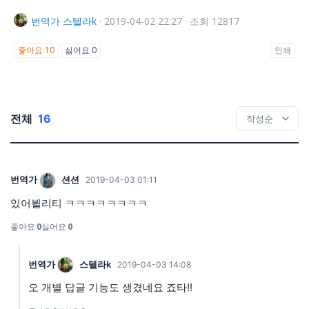
번역가
스텔라k
·
2019-04-02 22:27
·
조회 12817
좋아요
10
싫어요
0
인쇄
전체
16
번역가
션션
2019-04-03 01:11
있어뵐리티 ㅋㅋㅋㅋㅋㅋㅋㅋ
좋아요
0
싫어요
0
번역가
스텔라k
2019-04-03 14:08
오 개별 답글 기능도 생겼네요 죠타!!