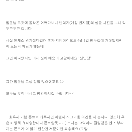
임윤님 트윗에 올라온 어쩌다보니 번역가(애칭 번지탈)의 실물 사진을 보니 막
두근두근 합니다.
사실 인쇄소 넘기셨다길래 혼자 지레짐작으로 4월 1일 만우절에 거짓말처럼
딱 오는거 아닌가 했는데
그건 아니었지만 이제 진짜 배송이 코앞이네요! 신난당!!
그간 임윤님 고생 정말 많으셨고요 🙂
모두들 많이 버시고 평안하시길 바랍니다><
+ 호혹시 기본 폰트 바꿔주시면 어떨까 자그마한 의견을 내 봅니다. 명조체 혹
은 바탕체..?(죄송합니다 폰트알못ㅠㅠ) 보다는 고딕이나 굴림같은 안 꼬부라
지는 폰트가 더 읽기 편한건 저뿐이면 죄송해요 (도망