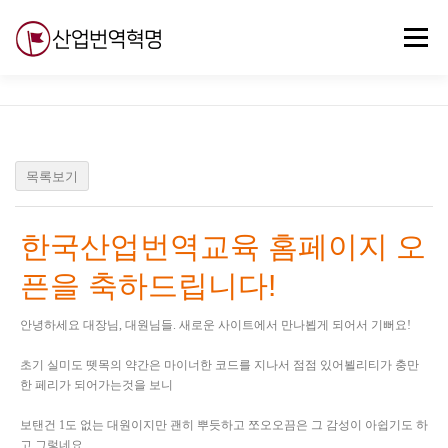
내
용
메뉴
으
로
바
로
무료강의
기술 질문
자유게시판
ABC
가
기
목록보기
한국산업번역교육 홈페이지 오
픈을 축하드립니다!
안녕하세요 대장님, 대원님들. 새로운 사이트에서 만나뵙게 되어서 기뻐요!
초기 실미도 뗏목의 약간은 마이너한 코드를 지나서 점점 있어뵐리티가 충만
한 페리가 되어가는것을 보니
보탠건 1도 없는 대원이지만 괜히 뿌듯하고 쪼오오끔은 그 감성이 아쉽기도 하
고 그렇네요.