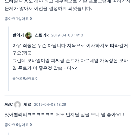
모바일 대응도 해야 되고 내부적으로 기존 프로그램에 여러가지
문제가 많아서 이전을 결정하게 되었습니다.
좋아요
1
싫어요
0
번역가
스텔라k
2019-04-03 14:10
아유 죄송은 무슨 아닙니다 지옥으로 이사하셔도 따라갈거
구요(찡긋
그런데 모바일이랑 피씨랑 폰트가 다르네염 가독성은 모바
일 폰트가 더 좋은것 같습니다><
좋아요
0
싫어요
0
ABC
체르
2019-04-03 13:29
있어뵐리티ㅋㅋㅋㅋㅋㅋ 저도 번지탈 실물 보니 넘 좋아요!!!
좋아요
0
싫어요
0