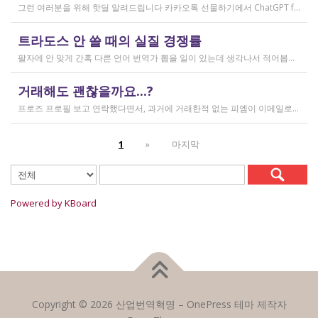
그런 여러분을 위해 핫딜 알려드립니다 카카오톡 선물하기에서 ChatGPT for Kakao 쳐서 들어가 보시면 한달에 200달러짜리 프로 버전을 2만9천원에 팔고 있습니다. 이벤트 성이라서 계속 판매는 안 할 것 같고 5개 구매 제한도 있긴 하지만, 어차피 3만원씩 내고 플러스 버전 쓰시고 계시다면 같은 가격에 프로 써보는 것도 나쁘지 않을 것 같아요 ㅎㅎ 저도 혹시 사기 아닌가 긴가민가했는데 진짜 프로 버전 맞더라고요.
작성일
트라도스 안 쓸 때의 실질 경쟁률
2026.02.14
팔자에 안 맞게 간혹 다른 언어 번역가 뽑을 일이 있는데 생각나서 적어봅니다 트라도스/메모큐를 사야 하냐? 라는 질문은 설득의 대상이 아니라고 생각해서 그냥 두는 편인데요 질문 전 적극적으로 정보를 찾아보는 상태에서는 의미가 있을 것입니다 뽑히는 입장에선 잘 모르는데, 뽑는 입장에서는 트라도스/메모큐 안 쓰는 사람은 걸러버리면 정말 편합니다 주어진 업무를 못 한다는 뜻이거든요 1) 용어 1천개가 든 용어집이 있음 2) 기존에 쓰던 번역 메모리가 있음 상당히 흔한 상황인데, 트라도스/메모큐를 안 쓰고 외워서 작업이 가능한 사람은 산업스파이 쪽으로 가셔야지 여기 있으면 안 됨 저 스크린샷에도 제가 답변한 사람은 얼마 안 되는데요 챗지피티로 '트라도스 사용자/기타 요건(단가 등)' 맞는 사람만 필터로 건져서 답변하는 겁니다 아마 트라도스 안 써도 되는 운전면허증 번역같은 업무도 있을 텐데, 그런 것은 단발성이고 업데이트가 없으며 없는 자들끼리 경쟁해서 경쟁률이 아주 높을 겁니다.
작성일
거래해도 괜찮을까요...?
2026.02.10
프로즈 프로필 보고 연락했다면서, 과거에 거래한적 없는 피엠이 이메일로 의뢰를 주셨는데요 샘테도 보지 않고 4일안에 19000단어 영한번역을 해달라는데 거래해도 괜찮을까요..? 거래한적 한번도 없는 뉴비한테 샘테도 없이 프로젝트를 던져주니 이거 사기인거 아닌가 좀 걱정이 됩니다. 급한데 사람구하기 어려워서일까요? 게다가 전 이력서상 경력도 몇줄 안되는 초보중의 초보입니다...
작성일
1
»
마지막
2026.02.09
Powered by KBoard
Copyright © 2026 산업번역혁명
–
OnePress
테마 제작자