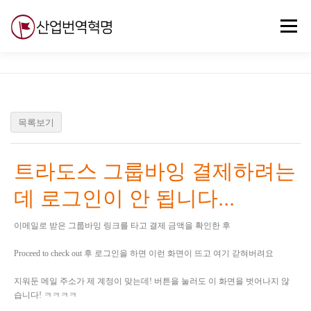
내
용
메뉴
으
로
바
로
무료강의
기술 질문
자유게시판
ABC
가
기
목록보기
트라도스 그룹바잉 결제하려는
데 로그인이 안 됩니다...
이메일로 받은 그룹바잉 링크를 타고 결제 금액을 확인한 후
Proceed to check out 후 로그인을 하면 이런 화면이 뜨고 여기 갇혀버려요
지워둔 메일 주소가 제 계정이 맞는데! 버튼을 눌러도 이 화면을 벗어나지 않
습니다! ㅋㅋㅋㅋ