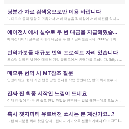
작성일
당분간 자료 검색용으로만 이용 바랍니다
2019.04.11
1. 디도스 공격 당함 2. 귀찮아서 서버 꺼놓음 3. 이참에 서버 이전함 4. 사라진 데이터는 없는 것 확인했는데, 일부 DB 설정이 활성화 안됨 5. 고칠 수는 있는데, 저희 집 신생아 협조 필요 6. 신생아가 협조하지 않음 현재 새글 쓰기, 신규 가입, 덧글 달기 등은 막아 두었습니다 언제든 3월 18일 전후 시점으로 롤백될 수 있습니다 디도스 공격은 10평짜리 구녕가게에 사람을 1만명 보내 영업방해를 하는 것과 같은 기법입니다. 왜 디도스 공격을 그렇게까지 열정적으로 하는가? 이것이 심해진 시점이 제가 출산하러 간다고 블라그에 글을 쓴 직후입니다. 적절한 비유인지 모르겠는데 암퇘지도 출산 후에는 도축 안 하지 않나 싶고요 옛날 같으면 이렇게 순하게 살지 않을 것인데, 요새 드는 생각이 좀 있습니다 사람은 노력해 봤자고, 사실 모든 능력치는 정해졌고 발현만 기다리는 것이 전부가 아닐까요 어떤 사람은 노력의 고점이 디도스 공격인 것입니다 그 애미도 한때는 가능성의 김칫국을 사발째 드링킹하며 키웠겠지요 저한테도 이 사이트를 유지할 유인이 있음은 말씀드렸으니 잘 이용해 주시면 그만인 것이고 시간 나시거든 디도스 공격자도 긍휼히 여겨 주시길 바랍니다
작성일
에이전시에서 실수로 두 번 대금을 지급해줬습니다
2026.04.15
에이전시에서 실수로 저에게 대금을 두 번 지금해줬습니다. 2000달러 이상을 두 번 wise로 지급받았습니다;;;; 에이전시에서 wise측으로 중복입금으로 인한 입금 취소 문의를 했는데 불가능하다고 답변을 받았다고 저에게 문의해달라고 하여, 저도 wise에 문의를 했지만, 입금자 정보를 알려준다면 취소 가능한 것 처럼 말하다가 결국 완료된 송금이라 취소가 불가능하다는 답변을 최종 전달받았습니다. 잘 쓰지 않는 계정이라 대금은 그대로 있는데 이 경우 제가 에이전시 계좌로 2000달러를 직접 재송금해도 문제가 없을까요..?? 추후 제 수익으로 잡혀서 세금문제나 기타 다른 사항이 복잡해질 것 같아서 wise에서 취소해주길 간절히 바랬는데ㅜㅜㅜ 이런경험이 있으시다면 어떻게 해결하셨나요ㅠㅠㅠ;;;
작성일
번역가분들 대규모 번역 프로젝트 자리 있습니다
2026.04.04
코스닥 상장된 AI 언어 데이터 기업 플리토에서 번역가를 모십니다. (https://startups.koraia.org/company/297) • 번역할 내용: 일상 대화, 일반 문장 중심의 단문 데이터 (전문지식 불필요) • 참여 프로젝트: 단문 번역(Human Translation) • 모집 언어쌍: 한국어 <> 다국어 • 목적: AI 학습용 데이터셋 구축 • 근무 형태: 재택 근무(학생, 프리랜서 번역가 환영) • 근무방법: Flitto 플랫폼 또는 엑셀 파일을 이용하여 작업 진행 - 파일 1개당 약 9,800단어 (언어쌍별 상이) - 파일 단위로 작업하며 1개만 참여도 가능 (이후 추가 참여 선택 가능) - 파일 1개 번역에 약 3~4일 데드라인 부여 - 파일 1개 번역 시 약 180,000원 ~ 386,000원 수준 (언어쌍별 상이) - 정산은 월 1회 지급 (플리토 정산 기준) - 프로젝트 기간: 약 1~3개월 (자율 참여) ★작업 단가: 한국어 → 스페인어: 9,800단어, 38.4원/단어, 파일 1개 완료 시 약 376,800원 스페인어 → 한국어: 9,800단어, 33.8원/단어, 파일 1개 완료 시 약 331,000원 한국어 → 러시아어: 9,800단어, 26.1원/단어, 파일 1개 완료 시 약 255,000원 한국어 → 중국어(간체): 9,800단어, 23.0원/단어, 파일 1개 완료 시 약 225,000원 중국어(간체) → 한국어: 16,800글자, 18.4원/글자, 파일 1개 완료 시 약 309,000원 한국어 → 중국어(번체): 9,800단어, 26.1원/단어, 파일 1개 완료 시 약 255,000원 중국어(번체) → 한국어: 16,800글자, 23.0원/글자, 파일 1개 완료 시 약 386,000원 한국어 → 베트남어: 9,800단어, 18.4원/단어, 파일 1개 완료 시 약 180,000원 베트남어 → 한국어: 9,800단어, 23.0원/단어, 파일 1개 완료 시 약 225,000원 *실제 업무시 수령 금액은 단가 및 작업량에 따라 위 금액과 차이가 있을 수 있습니다. *플리토 플랫폼(작업 툴) 작업 시 상응하는 포인트로 단가가 지급됩니다. 다음 링크로 신청 부탁드립니다: https://form.jotform.com/253371208518456?source_channel=albamon
작성일
메모큐 번역 시 MT참조 질문
2026.03.31
안녕하세요. 현재 기업 행동 강령 문서를 작업 중인데요, 번역 회사로부터 메모큐 서버에서 메모큐 파일을 받았습니다. 번역회사에서 아이디와 비밀번호를 받아서 작업을 하는데 데스크탑 메모큐가 무료 버전이어서인지 이것저것 만져보다 보니(TM(만들어서 처음 해보는 문서 얼라인 시도), 라이브독스, 텀베이스등 눌러보는 행위) 밑의 사진과 같이 번역메모리 연결도 안된다고 하고 분명 어떤 파일에도 체크가 안 되어있는데 하나의 파일로만 연결 가능하다고 해서... 데스크탑 메모큐에서는 번역이 어렵다고 판단하여 그대로 이중언어 파일을 익스포트 해서 트라도스로 번역했습니다. (얼라인먼트 기능 사용해 2023년의 공식 한글 번역을 레퍼런스로 번역) 그랬더니 (메모큐에선 단순했던 코드가 트라도스에 복잡하게 나타나더라고요 아무튼 이것들을 해결하고 QA도 돌리고 나서...) 이중언어 파일을 메모큐에서 받으려다 보니 또 Free mode issue로 지원하지 않는 기능이라고 하더라고요. 그래서... 웹 메모큐를 사용해 태초부터 번역을 진행 중인데, 자동 번역으로 MT가 뜨는 걸 딸깍딸깍하고 확정 중이었는데 뭔가 이래도 되나 하는 생각이 들어서 질문하러 왔습니다. (이렇게 뜨는 걸 딸깍 확정 딸깍 확정 반복...) 클라이언트가 가이드라인을 주진 않았고 처음 파일을 줄 때 그 회사의 텀베이스가 연결된 파일을 줘서 그거 기반으로 한글 뜻이 맞으면 맞는 가이드라인이겠거니 하고 있는데 문장 부호나 말투나 뭔가 좀 기계번역의 날것을 적용하고 있다는 생각이 들어서... 이럴 땐 어떻게 해야하는지 여쭤보고 싶어요. 제가 트라도스로 번역한 세그먼트를 메모큐 타겟 세그먼트에 복붙하면 오류가 나는데 그냥 코드를 빼고 제가 트라도스에서 번역한걸 메모큐로 손수 옮겨야 할까요..!! 오늘 새벽 내내 기술 배우라는게 다른게 아니라 이걸 잘 알아두라는 말이었구나 하면서 깨달음을 얻었습니다...
작성일
진짜 찐 최종 시작인 느낌이 드네요
2026.03.02
여태 한 달에 한 두 번 꼴로 단일 파일을 번역하는 일을 해왔는데요 오늘 처음으로 모 회사에서 트라도스 패키지 파일로 전달하는 일을!!! 주셔서 열어봤습니다. ...너무 떨리네요 원래 타겟 세그먼트에 아무것도 없었는데, NMT나 100프로 매치로 채워져있고 그래요 맨 처음 일을 받고 돈을 받았을 때가 커리어의 시작이라고 생각했는데 몇 달 동안 그런 식으로 많으면 두 세개 정도의 일을 받다가 오늘 나름 볼륨 있는 업무를 맡게 되니까 뭔가 커리어의 [진짜_찐_시작_최종] 같고 긴장되네요 잘 해내고 싶어서 떨리고,,,,,, 잘 할 수 있을까 싶고 크아악 다들 2월에 일 잘 해내고 계신가요 여태껏 검색 기능을 사용해 눈팅만 해왔는데 산번혁 회원님들의 번역가 라이프는 어떻게 굴러가고 있는지 궁금하네요 호호호
작성일
혹시 챗지피티 유료버전 쓰시는 분 계신가요...?
2026.02.20
그런 여러분을 위해 핫딜 알려드립니다 카카오톡 선물하기에서 ChatGPT for Kakao 쳐서 들어가 보시면 한달에 200달러짜리 프로 버전을 2만9천원에 팔고 있습니다. 이벤트 성이라서 계속 판매는 안 할 것 같고 5개 구매 제한도 있긴 하지만, 어차피 3만원씩 내고 플러스 버전 쓰시고 계시다면 같은 가격에 프로 써보는 것도 나쁘지 않을 것 같아요 ㅎㅎ 저도 혹시 사기 아닌가 긴가민가했는데 진짜 프로 버전 맞더라고요.