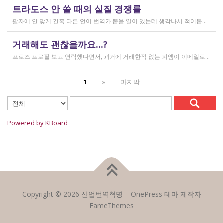
작성일
트라도스 안 쓸 때의 실질 경쟁률
2026.02.14
팔자에 안 맞게 간혹 다른 언어 번역가 뽑을 일이 있는데 생각나서 적어봅니다 트라도스/메모큐를 사야 하냐? 라는 질문은 설득의 대상이 아니라고 생각해서 그냥 두는 편인데요 질문 전 적극적으로 정보를 찾아보는 상태에서는 의미가 있을 것입니다 뽑히는 입장에선 잘 모르는데, 뽑는 입장에서는 트라도스/메모큐 안 쓰는 사람은 걸러버리면 정말 편합니다 주어진 업무를 못 한다는 뜻이거든요 1) 용어 1천개가 든 용어집이 있음 2) 기존에 쓰던 번역 메모리가 있음 상당히 흔한 상황인데, 트라도스/메모큐를 안 쓰고 외워서 작업이 가능한 사람은 산업스파이 쪽으로 가셔야지 여기 있으면 안 됨 저 스크린샷에도 제가 답변한 사람은 얼마 안 되는데요 챗지피티로 '트라도스 사용자/기타 요건(단가 등)' 맞는 사람만 필터로 건져서 답변하는 겁니다 아마 트라도스 안 써도 되는 운전면허증 번역같은 업무도 있을 텐데, 그런 것은 단발성이고 업데이트가 없으며 없는 자들끼리 경쟁해서 경쟁률이 아주 높을 겁니다.
작성일
거래해도 괜찮을까요...?
2026.02.10
프로즈 프로필 보고 연락했다면서, 과거에 거래한적 없는 피엠이 이메일로 의뢰를 주셨는데요 샘테도 보지 않고 4일안에 19000단어 영한번역을 해달라는데 거래해도 괜찮을까요..? 거래한적 한번도 없는 뉴비한테 샘테도 없이 프로젝트를 던져주니 이거 사기인거 아닌가 좀 걱정이 됩니다. 급한데 사람구하기 어려워서일까요? 게다가 전 이력서상 경력도 몇줄 안되는 초보중의 초보입니다...
작성일
1
»
마지막
2026.02.09
Powered by KBoard
Copyright © 2026 산업번역혁명
–
OnePress
테마 제작자
FameThemes