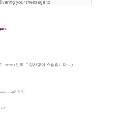
 ㅠㅠ (번역 수정사항이 스팸입니꽈....)
.....으아아)
25