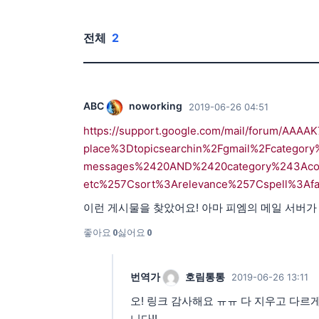
전체
2
ABC
noworking
2019-06-26 04:51
https://support.google.com/mail/forum/A
place%3Dtopicsearchin%2Fgmail%2Fcategor
messages%2420AND%2420category%243Acomput
etc%257Csort%3Arelevance%257Cspell%3Afa
이런 게시물을 찾았어요! 아마 피엠의 메일 서버가
좋아요
0
싫어요
0
번역가
호림통통
2019-06-26 13:11
오! 링크 감사해요 ㅠㅠ 다 지우고 다르
니다!!