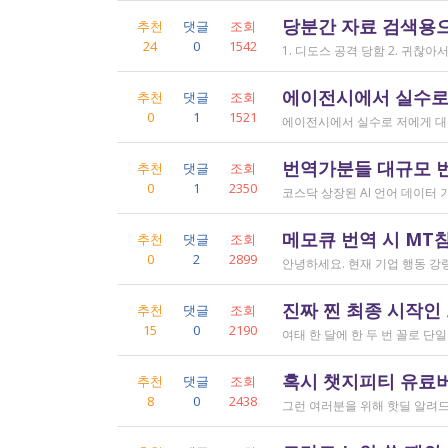
당분간 자료 검색용
추천
댓글
조회
24
0
1542
에이전시에서 실수로
추천
댓글
조회
0
1
1521
번역가분들 대규모 
추천
댓글
조회
0
1
2350
메모큐 번역 시 MT
추천
댓글
조회
0
2
2899
진짜 찐 최종 시작인
추천
댓글
조회
15
0
2190
혹시 챗지피티 유료버전
추천
댓글
조회
8
0
2438