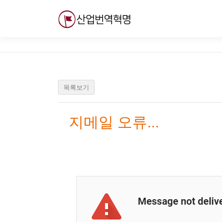
내
용
으
로
바
로
가
기
목록보기
지메일 오류...