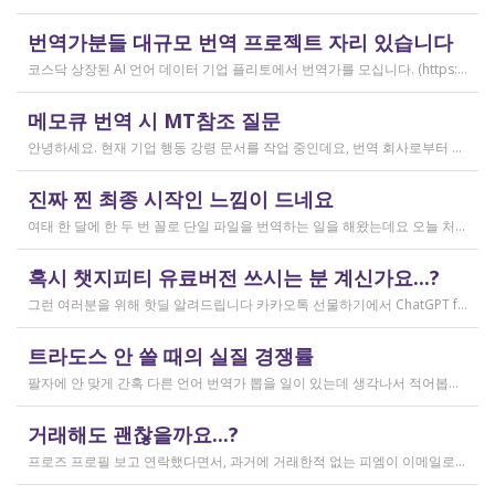
작성일
번역가분들 대규모 번역 프로젝트 자리 있습니다
2026.04.04
코스닥 상장된 AI 언어 데이터 기업 플리토에서 번역가를 모십니다. (https://startups.koraia.org/company/297) • 번역할 내용: 일상 대화, 일반 문장 중심의 단문 데이터 (전문지식 불필요) • 참여 프로젝트: 단문 번역(Human Translation) • 모집 언어쌍: 한국어 <> 다국어 • 목적: AI 학습용 데이터셋 구축 • 근무 형태: 재택 근무(학생, 프리랜서 번역가 환영) • 근무방법: Flitto 플랫폼 또는 엑셀 파일을 이용하여 작업 진행 - 파일 1개당 약 9,800단어 (언어쌍별 상이) - 파일 단위로 작업하며 1개만 참여도 가능 (이후 추가 참여 선택 가능) - 파일 1개 번역에 약 3~4일 데드라인 부여 - 파일 1개 번역 시 약 180,000원 ~ 386,000원 수준 (언어쌍별 상이) - 정산은 월 1회 지급 (플리토 정산 기준) - 프로젝트 기간: 약 1~3개월 (자율 참여) ★작업 단가: 한국어 → 스페인어: 9,800단어, 38.4원/단어, 파일 1개 완료 시 약 376,800원 스페인어 → 한국어: 9,800단어, 33.8원/단어, 파일 1개 완료 시 약 331,000원 한국어 → 러시아어: 9,800단어, 26.1원/단어, 파일 1개 완료 시 약 255,000원 한국어 → 중국어(간체): 9,800단어, 23.0원/단어, 파일 1개 완료 시 약 225,000원 중국어(간체) → 한국어: 16,800글자, 18.4원/글자, 파일 1개 완료 시 약 309,000원 한국어 → 중국어(번체): 9,800단어, 26.1원/단어, 파일 1개 완료 시 약 255,000원 중국어(번체) → 한국어: 16,800글자, 23.0원/글자, 파일 1개 완료 시 약 386,000원 한국어 → 베트남어: 9,800단어, 18.4원/단어, 파일 1개 완료 시 약 180,000원 베트남어 → 한국어: 9,800단어, 23.0원/단어, 파일 1개 완료 시 약 225,000원 *실제 업무시 수령 금액은 단가 및 작업량에 따라 위 금액과 차이가 있을 수 있습니다. *플리토 플랫폼(작업 툴) 작업 시 상응하는 포인트로 단가가 지급됩니다. 다음 링크로 신청 부탁드립니다: https://form.jotform.com/253371208518456?source_channel=albamon
작성일
메모큐 번역 시 MT참조 질문
2026.03.31
안녕하세요. 현재 기업 행동 강령 문서를 작업 중인데요, 번역 회사로부터 메모큐 서버에서 메모큐 파일을 받았습니다. 번역회사에서 아이디와 비밀번호를 받아서 작업을 하는데 데스크탑 메모큐가 무료 버전이어서인지 이것저것 만져보다 보니(TM(만들어서 처음 해보는 문서 얼라인 시도), 라이브독스, 텀베이스등 눌러보는 행위) 밑의 사진과 같이 번역메모리 연결도 안된다고 하고 분명 어떤 파일에도 체크가 안 되어있는데 하나의 파일로만 연결 가능하다고 해서... 데스크탑 메모큐에서는 번역이 어렵다고 판단하여 그대로 이중언어 파일을 익스포트 해서 트라도스로 번역했습니다. (얼라인먼트 기능 사용해 2023년의 공식 한글 번역을 레퍼런스로 번역) 그랬더니 (메모큐에선 단순했던 코드가 트라도스에 복잡하게 나타나더라고요 아무튼 이것들을 해결하고 QA도 돌리고 나서...) 이중언어 파일을 메모큐에서 받으려다 보니 또 Free mode issue로 지원하지 않는 기능이라고 하더라고요. 그래서... 웹 메모큐를 사용해 태초부터 번역을 진행 중인데, 자동 번역으로 MT가 뜨는 걸 딸깍딸깍하고 확정 중이었는데 뭔가 이래도 되나 하는 생각이 들어서 질문하러 왔습니다. (이렇게 뜨는 걸 딸깍 확정 딸깍 확정 반복...) 클라이언트가 가이드라인을 주진 않았고 처음 파일을 줄 때 그 회사의 텀베이스가 연결된 파일을 줘서 그거 기반으로 한글 뜻이 맞으면 맞는 가이드라인이겠거니 하고 있는데 문장 부호나 말투나 뭔가 좀 기계번역의 날것을 적용하고 있다는 생각이 들어서... 이럴 땐 어떻게 해야하는지 여쭤보고 싶어요. 제가 트라도스로 번역한 세그먼트를 메모큐 타겟 세그먼트에 복붙하면 오류가 나는데 그냥 코드를 빼고 제가 트라도스에서 번역한걸 메모큐로 손수 옮겨야 할까요..!! 오늘 새벽 내내 기술 배우라는게 다른게 아니라 이걸 잘 알아두라는 말이었구나 하면서 깨달음을 얻었습니다...
작성일
진짜 찐 최종 시작인 느낌이 드네요
2026.03.02
여태 한 달에 한 두 번 꼴로 단일 파일을 번역하는 일을 해왔는데요 오늘 처음으로 모 회사에서 트라도스 패키지 파일로 전달하는 일을!!! 주셔서 열어봤습니다. ...너무 떨리네요 원래 타겟 세그먼트에 아무것도 없었는데, NMT나 100프로 매치로 채워져있고 그래요 맨 처음 일을 받고 돈을 받았을 때가 커리어의 시작이라고 생각했는데 몇 달 동안 그런 식으로 많으면 두 세개 정도의 일을 받다가 오늘 나름 볼륨 있는 업무를 맡게 되니까 뭔가 커리어의 [진짜_찐_시작_최종] 같고 긴장되네요 잘 해내고 싶어서 떨리고,,,,,, 잘 할 수 있을까 싶고 크아악 다들 2월에 일 잘 해내고 계신가요 여태껏 검색 기능을 사용해 눈팅만 해왔는데 산번혁 회원님들의 번역가 라이프는 어떻게 굴러가고 있는지 궁금하네요 호호호
작성일
혹시 챗지피티 유료버전 쓰시는 분 계신가요...?
2026.02.20
그런 여러분을 위해 핫딜 알려드립니다 카카오톡 선물하기에서 ChatGPT for Kakao 쳐서 들어가 보시면 한달에 200달러짜리 프로 버전을 2만9천원에 팔고 있습니다. 이벤트 성이라서 계속 판매는 안 할 것 같고 5개 구매 제한도 있긴 하지만, 어차피 3만원씩 내고 플러스 버전 쓰시고 계시다면 같은 가격에 프로 써보는 것도 나쁘지 않을 것 같아요 ㅎㅎ 저도 혹시 사기 아닌가 긴가민가했는데 진짜 프로 버전 맞더라고요.
작성일
트라도스 안 쓸 때의 실질 경쟁률
2026.02.14
팔자에 안 맞게 간혹 다른 언어 번역가 뽑을 일이 있는데 생각나서 적어봅니다 트라도스/메모큐를 사야 하냐? 라는 질문은 설득의 대상이 아니라고 생각해서 그냥 두는 편인데요 질문 전 적극적으로 정보를 찾아보는 상태에서는 의미가 있을 것입니다 뽑히는 입장에선 잘 모르는데, 뽑는 입장에서는 트라도스/메모큐 안 쓰는 사람은 걸러버리면 정말 편합니다 주어진 업무를 못 한다는 뜻이거든요 1) 용어 1천개가 든 용어집이 있음 2) 기존에 쓰던 번역 메모리가 있음 상당히 흔한 상황인데, 트라도스/메모큐를 안 쓰고 외워서 작업이 가능한 사람은 산업스파이 쪽으로 가셔야지 여기 있으면 안 됨 저 스크린샷에도 제가 답변한 사람은 얼마 안 되는데요 챗지피티로 '트라도스 사용자/기타 요건(단가 등)' 맞는 사람만 필터로 건져서 답변하는 겁니다 아마 트라도스 안 써도 되는 운전면허증 번역같은 업무도 있을 텐데, 그런 것은 단발성이고 업데이트가 없으며 없는 자들끼리 경쟁해서 경쟁률이 아주 높을 겁니다.
작성일
거래해도 괜찮을까요...?
2026.02.10
프로즈 프로필 보고 연락했다면서, 과거에 거래한적 없는 피엠이 이메일로 의뢰를 주셨는데요 샘테도 보지 않고 4일안에 19000단어 영한번역을 해달라는데 거래해도 괜찮을까요..? 거래한적 한번도 없는 뉴비한테 샘테도 없이 프로젝트를 던져주니 이거 사기인거 아닌가 좀 걱정이 됩니다. 급한데 사람구하기 어려워서일까요? 게다가 전 이력서상 경력도 몇줄 안되는 초보중의 초보입니다...