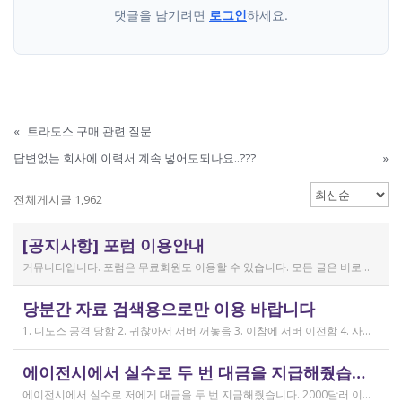
댓글을 남기려면
로그인
하세요.
«
트라도스 구매 관련 질문
답변없는 회사에 이력서 계속 넣어도되나요..???
»
전체게시글 1,962
[공지사항] 포럼 이용안내
커뮤니티입니다. 포럼은 무료회원도 이용할 수 있습니다. 모든 글은 비로그인 사용자에게도 공개됩니다. 감사합니다.
작성일
당분간 자료 검색용으로만 이용 바랍니다
2019.04.11
1. 디도스 공격 당함 2. 귀찮아서 서버 꺼놓음 3. 이참에 서버 이전함 4. 사라진 데이터는 없는 것 확인했는데, 일부 DB 설정이 활성화 안됨 5. 고칠 수는 있는데, 저희 집 신생아 협조 필요 6. 신생아가 협조하지 않음 현재 새글 쓰기, 신규 가입, 덧글 달기 등은 막아 두었습니다 언제든 3월 18일 전후 시점으로 롤백될 수 있습니다 디도스 공격은 10평짜리 구녕가게에 사람을 1만명 보내 영업방해를 하는 것과 같은 기법입니다. 왜 디도스 공격을 그렇게까지 열정적으로 하는가? 이것이 심해진 시점이 제가 출산하러 간다고 블라그에 글을 쓴 직후입니다. 적절한 비유인지 모르겠는데 암퇘지도 출산 후에는 도축 안 하지 않나 싶고요 옛날 같으면 이렇게 순하게 살지 않을 것인데, 요새 드는 생각이 좀 있습니다 사람은 노력해 봤자고, 사실 모든 능력치는 정해졌고 발현만 기다리는 것이 전부가 아닐까요 어떤 사람은 노력의 고점이 디도스 공격인 것입니다 그 애미도 한때는 가능성의 김칫국을 사발째 드링킹하며 키웠겠지요 저한테도 이 사이트를 유지할 유인이 있음은 말씀드렸으니 잘 이용해 주시면 그만인 것이고 시간 나시거든 디도스 공격자도 긍휼히 여겨 주시길 바랍니다
작성일
에이전시에서 실수로 두 번 대금을 지급해줬습니다
2026.04.15
에이전시에서 실수로 저에게 대금을 두 번 지금해줬습니다. 2000달러 이상을 두 번 wise로 지급받았습니다;;;; 에이전시에서 wise측으로 중복입금으로 인한 입금 취소 문의를 했는데 불가능하다고 답변을 받았다고 저에게 문의해달라고 하여, 저도 wise에 문의를 했지만, 입금자 정보를 알려준다면 취소 가능한 것 처럼 말하다가 결국 완료된 송금이라 취소가 불가능하다는 답변을 최종 전달받았습니다. 잘 쓰지 않는 계정이라 대금은 그대로 있는데 이 경우 제가 에이전시 계좌로 2000달러를 직접 재송금해도 문제가 없을까요..?? 추후 제 수익으로 잡혀서 세금문제나 기타 다른 사항이 복잡해질 것 같아서 wise에서 취소해주길 간절히 바랬는데ㅜㅜㅜ 이런경험이 있으시다면 어떻게 해결하셨나요ㅠㅠㅠ;;;