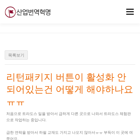
내
용
메뉴
으
로
바
로
무료강의
기술 질문
자유게시판
ABC
가
기
목록보기
리턴패키지 버튼이 활성화 안
되어있는건 어떻게 해야하나요
ㅠㅠ
처음으로 트라도스 일을 받아서 급하게 다른 곳으로 나와서 트라도스 체험판
으로 작업하는 중입니다.
급한 연락을 받아서 하필 교재도 가지고 나오지 않아서ㅠㅠ 부득이 이 곳에 여
쭈어요.