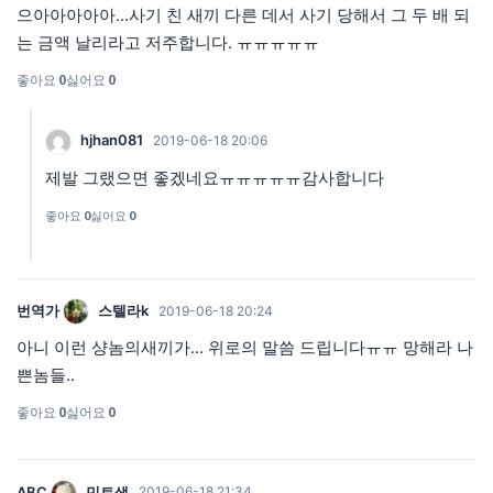
으아아아아아...사기 친 새끼 다른 데서 사기 당해서 그 두 배 되
는 금액 날리라고 저주합니다. ㅠㅠㅠㅠㅠ
좋아요
0
싫어요
0
hjhan081
2019-06-18 20:06
제발 그랬으면 좋겠네요ㅠㅠㅠㅠㅠ감사합니다
좋아요
0
싫어요
0
번역가
스텔라k
2019-06-18 20:24
아니 이런 샹놈의새끼가... 위로의 말씀 드립니다ㅠㅠ 망해라 나
쁜놈들..
좋아요
0
싫어요
0
ABC
민트색
2019-06-18 21:34