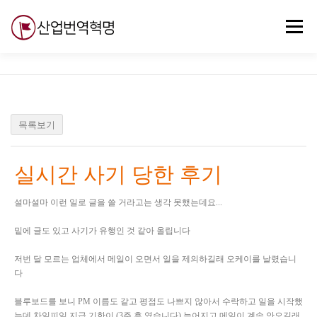
내
용
메뉴
으
로
바
로
무료강의
기술 질문
자유게시판
ABC
가
기
목록보기
실시간 사기 당한 후기
설마설마 이런 일로 글을 쓸 거라고는 생각 못했는데요...
밑에 글도 있고 사기가 유행인 것 같아 올립니다
저번 달 모르는 업체에서 메일이 오면서 일을 제의하길래 오케이를 날렸습니
다
블루보드를 보니 PM 이름도 같고 평점도 나쁘지 않아서 수락하고 일을 시작했
는데 차일피일 지급 기한이 (3주 후 였습니다) 늦어지고 메일이 계속 안오길래