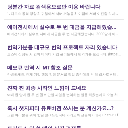
작성일
당분간 자료 검색용으로만 이용 바랍니다
2019.04.11
1. 디도스 공격 당함 2. 귀찮아서 서버 꺼놓음 3. 이참에 서버 이전함 4. 사라진 데이터는 없는 것 확인했는데, 일부 DB 설정이 활성화 안됨 5. 고칠 수는 있는데, 저희 집 신생아 협조 필요 6. 신생아가 협조하지 않음 현재 새글 쓰기, 신규 가입, 덧글 달기 등은 막아 두었습니다 언제든 3월 18일 전후 시점으로 롤백될 수 있습니다 디도스 공격은 10평짜리 구녕가게에 사람을 1만명 보내 영업방해를 하는 것과 같은 기법입니다. 왜 디도스 공격을 그렇게까지 열정적으로 하는가? 이것이 심해진 시점이 제가 출산하러 간다고 블라그에 글을 쓴 직후입니다. 적절한 비유인지 모르겠는데 암퇘지도 출산 후에는 도축 안 하지 않나 싶고요 옛날 같으면 이렇게 순하게 살지 않을 것인데, 요새 드는 생각이 좀 있습니다 사람은 노력해 봤자고, 사실 모든 능력치는 정해졌고 발현만 기다리는 것이 전부가 아닐까요 어떤 사람은 노력의 고점이 디도스 공격인 것입니다 그 애미도 한때는 가능성의 김칫국을 사발째 드링킹하며 키웠겠지요 저한테도 이 사이트를 유지할 유인이 있음은 말씀드렸으니 잘 이용해 주시면 그만인 것이고 시간 나시거든 디도스 공격자도 긍휼히 여겨 주시길 바랍니다
작성일
에이전시에서 실수로 두 번 대금을 지급해줬습니다
2026.04.15
에이전시에서 실수로 저에게 대금을 두 번 지금해줬습니다. 2000달러 이상을 두 번 wise로 지급받았습니다;;;; 에이전시에서 wise측으로 중복입금으로 인한 입금 취소 문의를 했는데 불가능하다고 답변을 받았다고 저에게 문의해달라고 하여, 저도 wise에 문의를 했지만, 입금자 정보를 알려준다면 취소 가능한 것 처럼 말하다가 결국 완료된 송금이라 취소가 불가능하다는 답변을 최종 전달받았습니다. 잘 쓰지 않는 계정이라 대금은 그대로 있는데 이 경우 제가 에이전시 계좌로 2000달러를 직접 재송금해도 문제가 없을까요..?? 추후 제 수익으로 잡혀서 세금문제나 기타 다른 사항이 복잡해질 것 같아서 wise에서 취소해주길 간절히 바랬는데ㅜㅜㅜ 이런경험이 있으시다면 어떻게 해결하셨나요ㅠㅠㅠ;;;
작성일
번역가분들 대규모 번역 프로젝트 자리 있습니다
2026.04.04
코스닥 상장된 AI 언어 데이터 기업 플리토에서 번역가를 모십니다. (https://startups.koraia.org/company/297) • 번역할 내용: 일상 대화, 일반 문장 중심의 단문 데이터 (전문지식 불필요) • 참여 프로젝트: 단문 번역(Human Translation) • 모집 언어쌍: 한국어 <> 다국어 • 목적: AI 학습용 데이터셋 구축 • 근무 형태: 재택 근무(학생, 프리랜서 번역가 환영) • 근무방법: Flitto 플랫폼 또는 엑셀 파일을 이용하여 작업 진행 - 파일 1개당 약 9,800단어 (언어쌍별 상이) - 파일 단위로 작업하며 1개만 참여도 가능 (이후 추가 참여 선택 가능) - 파일 1개 번역에 약 3~4일 데드라인 부여 - 파일 1개 번역 시 약 180,000원 ~ 386,000원 수준 (언어쌍별 상이) - 정산은 월 1회 지급 (플리토 정산 기준) - 프로젝트 기간: 약 1~3개월 (자율 참여) ★작업 단가: 한국어 → 스페인어: 9,800단어, 38.4원/단어, 파일 1개 완료 시 약 376,800원 스페인어 → 한국어: 9,800단어, 33.8원/단어, 파일 1개 완료 시 약 331,000원 한국어 → 러시아어: 9,800단어, 26.1원/단어, 파일 1개 완료 시 약 255,000원 한국어 → 중국어(간체): 9,800단어, 23.0원/단어, 파일 1개 완료 시 약 225,000원 중국어(간체) → 한국어: 16,800글자, 18.4원/글자, 파일 1개 완료 시 약 309,000원 한국어 → 중국어(번체): 9,800단어, 26.1원/단어, 파일 1개 완료 시 약 255,000원 중국어(번체) → 한국어: 16,800글자, 23.0원/글자, 파일 1개 완료 시 약 386,000원 한국어 → 베트남어: 9,800단어, 18.4원/단어, 파일 1개 완료 시 약 180,000원 베트남어 → 한국어: 9,800단어, 23.0원/단어, 파일 1개 완료 시 약 225,000원 *실제 업무시 수령 금액은 단가 및 작업량에 따라 위 금액과 차이가 있을 수 있습니다. *플리토 플랫폼(작업 툴) 작업 시 상응하는 포인트로 단가가 지급됩니다. 다음 링크로 신청 부탁드립니다: https://form.jotform.com/253371208518456?source_channel=albamon
작성일
메모큐 번역 시 MT참조 질문
2026.03.31
안녕하세요. 현재 기업 행동 강령 문서를 작업 중인데요, 번역 회사로부터 메모큐 서버에서 메모큐 파일을 받았습니다. 번역회사에서 아이디와 비밀번호를 받아서 작업을 하는데 데스크탑 메모큐가 무료 버전이어서인지 이것저것 만져보다 보니(TM(만들어서 처음 해보는 문서 얼라인 시도), 라이브독스, 텀베이스등 눌러보는 행위) 밑의 사진과 같이 번역메모리 연결도 안된다고 하고 분명 어떤 파일에도 체크가 안 되어있는데 하나의 파일로만 연결 가능하다고 해서... 데스크탑 메모큐에서는 번역이 어렵다고 판단하여 그대로 이중언어 파일을 익스포트 해서 트라도스로 번역했습니다. (얼라인먼트 기능 사용해 2023년의 공식 한글 번역을 레퍼런스로 번역) 그랬더니 (메모큐에선 단순했던 코드가 트라도스에 복잡하게 나타나더라고요 아무튼 이것들을 해결하고 QA도 돌리고 나서...) 이중언어 파일을 메모큐에서 받으려다 보니 또 Free mode issue로 지원하지 않는 기능이라고 하더라고요. 그래서... 웹 메모큐를 사용해 태초부터 번역을 진행 중인데, 자동 번역으로 MT가 뜨는 걸 딸깍딸깍하고 확정 중이었는데 뭔가 이래도 되나 하는 생각이 들어서 질문하러 왔습니다. (이렇게 뜨는 걸 딸깍 확정 딸깍 확정 반복...) 클라이언트가 가이드라인을 주진 않았고 처음 파일을 줄 때 그 회사의 텀베이스가 연결된 파일을 줘서 그거 기반으로 한글 뜻이 맞으면 맞는 가이드라인이겠거니 하고 있는데 문장 부호나 말투나 뭔가 좀 기계번역의 날것을 적용하고 있다는 생각이 들어서... 이럴 땐 어떻게 해야하는지 여쭤보고 싶어요. 제가 트라도스로 번역한 세그먼트를 메모큐 타겟 세그먼트에 복붙하면 오류가 나는데 그냥 코드를 빼고 제가 트라도스에서 번역한걸 메모큐로 손수 옮겨야 할까요..!! 오늘 새벽 내내 기술 배우라는게 다른게 아니라 이걸 잘 알아두라는 말이었구나 하면서 깨달음을 얻었습니다...
작성일
진짜 찐 최종 시작인 느낌이 드네요
2026.03.02
여태 한 달에 한 두 번 꼴로 단일 파일을 번역하는 일을 해왔는데요 오늘 처음으로 모 회사에서 트라도스 패키지 파일로 전달하는 일을!!! 주셔서 열어봤습니다. ...너무 떨리네요 원래 타겟 세그먼트에 아무것도 없었는데, NMT나 100프로 매치로 채워져있고 그래요 맨 처음 일을 받고 돈을 받았을 때가 커리어의 시작이라고 생각했는데 몇 달 동안 그런 식으로 많으면 두 세개 정도의 일을 받다가 오늘 나름 볼륨 있는 업무를 맡게 되니까 뭔가 커리어의 [진짜_찐_시작_최종] 같고 긴장되네요 잘 해내고 싶어서 떨리고,,,,,, 잘 할 수 있을까 싶고 크아악 다들 2월에 일 잘 해내고 계신가요 여태껏 검색 기능을 사용해 눈팅만 해왔는데 산번혁 회원님들의 번역가 라이프는 어떻게 굴러가고 있는지 궁금하네요 호호호
작성일
혹시 챗지피티 유료버전 쓰시는 분 계신가요...?
2026.02.20
그런 여러분을 위해 핫딜 알려드립니다 카카오톡 선물하기에서 ChatGPT for Kakao 쳐서 들어가 보시면 한달에 200달러짜리 프로 버전을 2만9천원에 팔고 있습니다. 이벤트 성이라서 계속 판매는 안 할 것 같고 5개 구매 제한도 있긴 하지만, 어차피 3만원씩 내고 플러스 버전 쓰시고 계시다면 같은 가격에 프로 써보는 것도 나쁘지 않을 것 같아요 ㅎㅎ 저도 혹시 사기 아닌가 긴가민가했는데 진짜 프로 버전 맞더라고요.
작성일