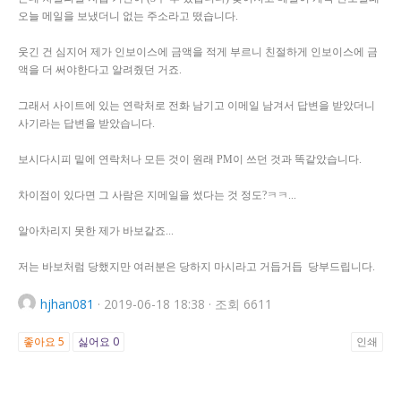
오늘 메일을 보냈더니 없는 주소라고 떴습니다.
웃긴 건 심지어 제가 인보이스에 금액을 적게 부르니 친절하게 인보이스에 금
액을 더 써야한다고 알려줬던 거죠.
그래서 사이트에 있는 연락처로 전화 남기고 이메일 남겨서 답변을 받았더니
사기라는 답변을 받았습니다.
보시다시피 밑에 연락처나 모든 것이 원래 PM이 쓰던 것과 똑같았습니다.
차이점이 있다면 그 사람은 지메일을 썼다는 것 정도?ㅋㅋ...
알아차리지 못한 제가 바보같죠...
저는 바보처럼 당했지만 여러분은 당하지 마시라고 거듭거듭 당부드립니다.
hjhan081
·
2019-06-18 18:38
·
조회 6611
좋아요
5
싫어요
0
인쇄