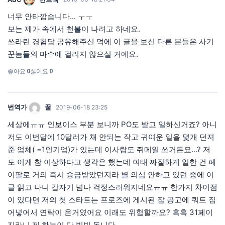
너무 안타깝습니다... ㅜㅜ
보는 제가 속에서 천불이 나려고 하네요.
쓰라린 경험담 공유해주신 덕에 이 글을 보신 다른 분들은 사기
꾼놈들의 마수에 걸리지 않으실 거에요.
좋아요
0
싫어요
0
번역가
꿀
2019-06-18 23:25
세상에ㅠㅠ 인보이스 부분 보니까 PO도 받고 일하신거죠? 아니
저도 이번달에 10달러가 채 안되는 작고 귀여운 일을 몇개 던져
준 업체( =1인기업)가 있는데 이사람도 쥐메일 쓰거든요...? 저
도 이게 참 이상하다고 생각은 했는데 여태 짜잘하게 일한 건 페
이팔로 거의 즉시 송금받았던지라 별 의심 안하고 있던 중에 이
글 읽고 나니 갑자기 넘나 걱정스러워지네요ㅠㅠ 한가지 차이점
이 있다면 저의 첫 스타트는 프로즈에 게시된 잡 공고에 쿼트 집
어넣어서 연락이 온거였어요 이래도 위험할까요? 흑흑 31페이
지라니 제 하늘이 다 빙빙 돕니다...