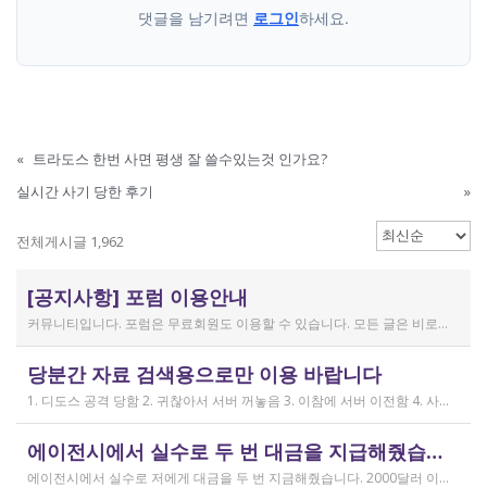
댓글을 남기려면
로그인
하세요.
«
트라도스 한번 사면 평생 잘 쓸수있는것 인가요?
실시간 사기 당한 후기
»
전체게시글 1,962
[공지사항] 포럼 이용안내
커뮤니티입니다. 포럼은 무료회원도 이용할 수 있습니다. 모든 글은 비로그인 사용자에게도 공개됩니다. 감사합니다.
작성일
당분간 자료 검색용으로만 이용 바랍니다
2019.04.11
1. 디도스 공격 당함 2. 귀찮아서 서버 꺼놓음 3. 이참에 서버 이전함 4. 사라진 데이터는 없는 것 확인했는데, 일부 DB 설정이 활성화 안됨 5. 고칠 수는 있는데, 저희 집 신생아 협조 필요 6. 신생아가 협조하지 않음 현재 새글 쓰기, 신규 가입, 덧글 달기 등은 막아 두었습니다 언제든 3월 18일 전후 시점으로 롤백될 수 있습니다 디도스 공격은 10평짜리 구녕가게에 사람을 1만명 보내 영업방해를 하는 것과 같은 기법입니다. 왜 디도스 공격을 그렇게까지 열정적으로 하는가? 이것이 심해진 시점이 제가 출산하러 간다고 블라그에 글을 쓴 직후입니다. 적절한 비유인지 모르겠는데 암퇘지도 출산 후에는 도축 안 하지 않나 싶고요 옛날 같으면 이렇게 순하게 살지 않을 것인데, 요새 드는 생각이 좀 있습니다 사람은 노력해 봤자고, 사실 모든 능력치는 정해졌고 발현만 기다리는 것이 전부가 아닐까요 어떤 사람은 노력의 고점이 디도스 공격인 것입니다 그 애미도 한때는 가능성의 김칫국을 사발째 드링킹하며 키웠겠지요 저한테도 이 사이트를 유지할 유인이 있음은 말씀드렸으니 잘 이용해 주시면 그만인 것이고 시간 나시거든 디도스 공격자도 긍휼히 여겨 주시길 바랍니다
작성일
에이전시에서 실수로 두 번 대금을 지급해줬습니다
2026.04.15
에이전시에서 실수로 저에게 대금을 두 번 지금해줬습니다. 2000달러 이상을 두 번 wise로 지급받았습니다;;;; 에이전시에서 wise측으로 중복입금으로 인한 입금 취소 문의를 했는데 불가능하다고 답변을 받았다고 저에게 문의해달라고 하여, 저도 wise에 문의를 했지만, 입금자 정보를 알려준다면 취소 가능한 것 처럼 말하다가 결국 완료된 송금이라 취소가 불가능하다는 답변을 최종 전달받았습니다. 잘 쓰지 않는 계정이라 대금은 그대로 있는데 이 경우 제가 에이전시 계좌로 2000달러를 직접 재송금해도 문제가 없을까요..?? 추후 제 수익으로 잡혀서 세금문제나 기타 다른 사항이 복잡해질 것 같아서 wise에서 취소해주길 간절히 바랬는데ㅜㅜㅜ 이런경험이 있으시다면 어떻게 해결하셨나요ㅠㅠㅠ;;;