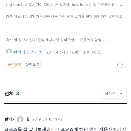
long hours는 사용시간이 길다는 거 같은데 shorts bursts는 잘 모르겠네요 ㅠㅠ
검색 해보니까 CPU와 관련해서 뭔가의 단위 같기도 한데 정확하지 않아서요,,
혹시 잘 알고 계신 대원님 계시다면 알려주실 수 있을까요 엉엉ㅜㅜ
번역가
영앤리치
·
2019-06-18 12:45
·
조회 5872
좋아요
0
싫어요
0
인쇄
전체
3
번역가
꿀
2019-06-18 13:42
프로즈를 잘 살펴보세요ㅋㅋ 프로즈에 해당 언어 사용자끼리 서