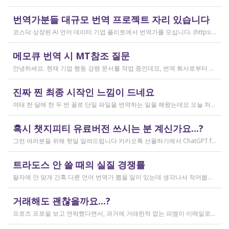
작성일
번역가분들 대규모 번역 프로젝트 자리 있습니다
2026.04.04
코스닥 상장된 AI 언어 데이터 기업 플리토에서 번역가를 모십니다. (https://startups.koraia.org/company/297) • 번역할 내용: 일상 대화, 일반 문장 중심의 단문 데이터 (전문지식 불필요) • 참여 프로젝트: 단문 번역(Human Translation) • 모집 언어쌍: 한국어 <> 다국어 • 목적: AI 학습용 데이터셋 구축 • 근무 형태: 재택 근무(학생, 프리랜서 번역가 환영) • 근무방법: Flitto 플랫폼 또는 엑셀 파일을 이용하여 작업 진행 - 파일 1개당 약 9,800단어 (언어쌍별 상이) - 파일 단위로 작업하며 1개만 참여도 가능 (이후 추가 참여 선택 가능) - 파일 1개 번역에 약 3~4일 데드라인 부여 - 파일 1개 번역 시 약 180,000원 ~ 386,000원 수준 (언어쌍별 상이) - 정산은 월 1회 지급 (플리토 정산 기준) - 프로젝트 기간: 약 1~3개월 (자율 참여) ★작업 단가: 한국어 → 스페인어: 9,800단어, 38.4원/단어, 파일 1개 완료 시 약 376,800원 스페인어 → 한국어: 9,800단어, 33.8원/단어, 파일 1개 완료 시 약 331,000원 한국어 → 러시아어: 9,800단어, 26.1원/단어, 파일 1개 완료 시 약 255,000원 한국어 → 중국어(간체): 9,800단어, 23.0원/단어, 파일 1개 완료 시 약 225,000원 중국어(간체) → 한국어: 16,800글자, 18.4원/글자, 파일 1개 완료 시 약 309,000원 한국어 → 중국어(번체): 9,800단어, 26.1원/단어, 파일 1개 완료 시 약 255,000원 중국어(번체) → 한국어: 16,800글자, 23.0원/글자, 파일 1개 완료 시 약 386,000원 한국어 → 베트남어: 9,800단어, 18.4원/단어, 파일 1개 완료 시 약 180,000원 베트남어 → 한국어: 9,800단어, 23.0원/단어, 파일 1개 완료 시 약 225,000원 *실제 업무시 수령 금액은 단가 및 작업량에 따라 위 금액과 차이가 있을 수 있습니다. *플리토 플랫폼(작업 툴) 작업 시 상응하는 포인트로 단가가 지급됩니다. 다음 링크로 신청 부탁드립니다: https://form.jotform.com/253371208518456?source_channel=albamon
작성일
메모큐 번역 시 MT참조 질문
2026.03.31
안녕하세요. 현재 기업 행동 강령 문서를 작업 중인데요, 번역 회사로부터 메모큐 서버에서 메모큐 파일을 받았습니다. 번역회사에서 아이디와 비밀번호를 받아서 작업을 하는데 데스크탑 메모큐가 무료 버전이어서인지 이것저것 만져보다 보니(TM(만들어서 처음 해보는 문서 얼라인 시도), 라이브독스, 텀베이스등 눌러보는 행위) 밑의 사진과 같이 번역메모리 연결도 안된다고 하고 분명 어떤 파일에도 체크가 안 되어있는데 하나의 파일로만 연결 가능하다고 해서... 데스크탑 메모큐에서는 번역이 어렵다고 판단하여 그대로 이중언어 파일을 익스포트 해서 트라도스로 번역했습니다. (얼라인먼트 기능 사용해 2023년의 공식 한글 번역을 레퍼런스로 번역) 그랬더니 (메모큐에선 단순했던 코드가 트라도스에 복잡하게 나타나더라고요 아무튼 이것들을 해결하고 QA도 돌리고 나서...) 이중언어 파일을 메모큐에서 받으려다 보니 또 Free mode issue로 지원하지 않는 기능이라고 하더라고요. 그래서... 웹 메모큐를 사용해 태초부터 번역을 진행 중인데, 자동 번역으로 MT가 뜨는 걸 딸깍딸깍하고 확정 중이었는데 뭔가 이래도 되나 하는 생각이 들어서 질문하러 왔습니다. (이렇게 뜨는 걸 딸깍 확정 딸깍 확정 반복...) 클라이언트가 가이드라인을 주진 않았고 처음 파일을 줄 때 그 회사의 텀베이스가 연결된 파일을 줘서 그거 기반으로 한글 뜻이 맞으면 맞는 가이드라인이겠거니 하고 있는데 문장 부호나 말투나 뭔가 좀 기계번역의 날것을 적용하고 있다는 생각이 들어서... 이럴 땐 어떻게 해야하는지 여쭤보고 싶어요. 제가 트라도스로 번역한 세그먼트를 메모큐 타겟 세그먼트에 복붙하면 오류가 나는데 그냥 코드를 빼고 제가 트라도스에서 번역한걸 메모큐로 손수 옮겨야 할까요..!! 오늘 새벽 내내 기술 배우라는게 다른게 아니라 이걸 잘 알아두라는 말이었구나 하면서 깨달음을 얻었습니다...
작성일
진짜 찐 최종 시작인 느낌이 드네요
2026.03.02
여태 한 달에 한 두 번 꼴로 단일 파일을 번역하는 일을 해왔는데요 오늘 처음으로 모 회사에서 트라도스 패키지 파일로 전달하는 일을!!! 주셔서 열어봤습니다. ...너무 떨리네요 원래 타겟 세그먼트에 아무것도 없었는데, NMT나 100프로 매치로 채워져있고 그래요 맨 처음 일을 받고 돈을 받았을 때가 커리어의 시작이라고 생각했는데 몇 달 동안 그런 식으로 많으면 두 세개 정도의 일을 받다가 오늘 나름 볼륨 있는 업무를 맡게 되니까 뭔가 커리어의 [진짜_찐_시작_최종] 같고 긴장되네요 잘 해내고 싶어서 떨리고,,,,,, 잘 할 수 있을까 싶고 크아악 다들 2월에 일 잘 해내고 계신가요 여태껏 검색 기능을 사용해 눈팅만 해왔는데 산번혁 회원님들의 번역가 라이프는 어떻게 굴러가고 있는지 궁금하네요 호호호
작성일
혹시 챗지피티 유료버전 쓰시는 분 계신가요...?
2026.02.20
그런 여러분을 위해 핫딜 알려드립니다 카카오톡 선물하기에서 ChatGPT for Kakao 쳐서 들어가 보시면 한달에 200달러짜리 프로 버전을 2만9천원에 팔고 있습니다. 이벤트 성이라서 계속 판매는 안 할 것 같고 5개 구매 제한도 있긴 하지만, 어차피 3만원씩 내고 플러스 버전 쓰시고 계시다면 같은 가격에 프로 써보는 것도 나쁘지 않을 것 같아요 ㅎㅎ 저도 혹시 사기 아닌가 긴가민가했는데 진짜 프로 버전 맞더라고요.
작성일
트라도스 안 쓸 때의 실질 경쟁률
2026.02.14
팔자에 안 맞게 간혹 다른 언어 번역가 뽑을 일이 있는데 생각나서 적어봅니다 트라도스/메모큐를 사야 하냐? 라는 질문은 설득의 대상이 아니라고 생각해서 그냥 두는 편인데요 질문 전 적극적으로 정보를 찾아보는 상태에서는 의미가 있을 것입니다 뽑히는 입장에선 잘 모르는데, 뽑는 입장에서는 트라도스/메모큐 안 쓰는 사람은 걸러버리면 정말 편합니다 주어진 업무를 못 한다는 뜻이거든요 1) 용어 1천개가 든 용어집이 있음 2) 기존에 쓰던 번역 메모리가 있음 상당히 흔한 상황인데, 트라도스/메모큐를 안 쓰고 외워서 작업이 가능한 사람은 산업스파이 쪽으로 가셔야지 여기 있으면 안 됨 저 스크린샷에도 제가 답변한 사람은 얼마 안 되는데요 챗지피티로 '트라도스 사용자/기타 요건(단가 등)' 맞는 사람만 필터로 건져서 답변하는 겁니다 아마 트라도스 안 써도 되는 운전면허증 번역같은 업무도 있을 텐데, 그런 것은 단발성이고 업데이트가 없으며 없는 자들끼리 경쟁해서 경쟁률이 아주 높을 겁니다.
작성일
거래해도 괜찮을까요...?
2026.02.10
프로즈 프로필 보고 연락했다면서, 과거에 거래한적 없는 피엠이 이메일로 의뢰를 주셨는데요 샘테도 보지 않고 4일안에 19000단어 영한번역을 해달라는데 거래해도 괜찮을까요..? 거래한적 한번도 없는 뉴비한테 샘테도 없이 프로젝트를 던져주니 이거 사기인거 아닌가 좀 걱정이 됩니다. 급한데 사람구하기 어려워서일까요? 게다가 전 이력서상 경력도 몇줄 안되는 초보중의 초보입니다...