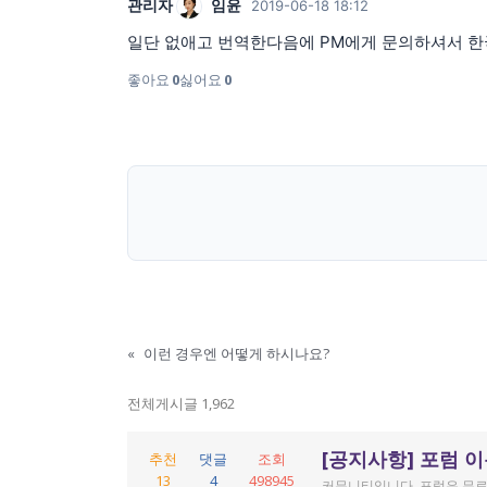
관리자
임윤
2019-06-18 18:12
일단 없애고 번역한다음에 PM에게 문의하셔서 한
좋아요
0
싫어요
0
«
이런 경우엔 어떻게 하시나요?
전체게시글 1,962
[공지사항] 포럼 
추천
댓글
조회
13
4
498945
커뮤니티입니다. 포럼은 무료