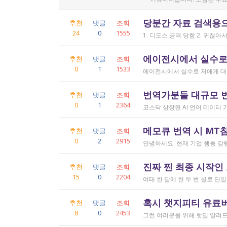
당분간 자료 검색용
추천
댓글
조회
24
0
1555
에이전시에서 실수로
추천
댓글
조회
0
1
1533
번역가분들 대규모 
추천
댓글
조회
0
1
2364
메모큐 번역 시 MT
추천
댓글
조회
0
2
2915
진짜 찐 최종 시작인
추천
댓글
조회
15
0
2204
혹시 챗지피티 유료버전
추천
댓글
조회
8
0
2453