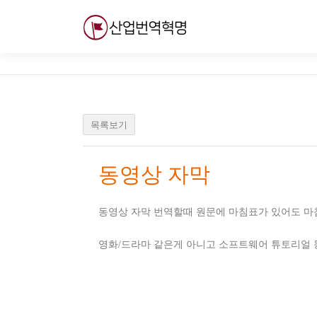
내
용
으
로
바
로
가
기
목록보기
동영상 자막
동영상 자막 번역할때 원문에 마침표가 있어도 마
영화/드라마 같은게 아니고 소프트웨어 튜토리얼 