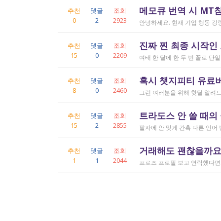
메모큐 번역 시 MT
추천
댓글
조회
0
2
2923
진짜 찐 최종 시작인
추천
댓글
조회
15
0
2209
혹시 챗지피티 유료버전
추천
댓글
조회
8
0
2460
트라도스 안 쓸 때의
추천
댓글
조회
15
2
2855
거래해도 괜찮을까요..
추천
댓글
조회
1
1
2044