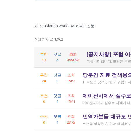
«
translation workspace 써보신분
전체게시글 1,962
[공지사항] 포럼 
추천
댓글
조회
13
4
499054
커뮤니티입니다. 포럼은 무료
당분간 자료 검색용
추천
댓글
조회
24
0
1562
에이전시에서 실수로
추천
댓글
조회
0
1
1541
번역가분들 대규모 
추천
댓글
조회
0
1
2375