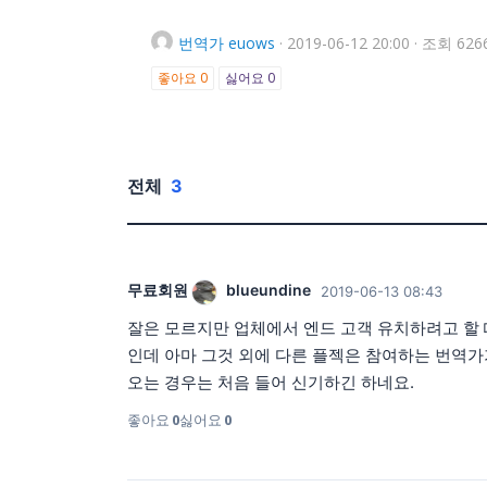
번역가
euows
·
2019-06-12 20:00
·
조회 626
좋아요
0
싫어요
0
전체
3
무료회원
blueundine
2019-06-13 08:43
잘은 모르지만 업체에서 엔드 고객 유치하려고 할 
인데 아마 그것 외에 다른 플젝은 참여하는 번역가가 
오는 경우는 처음 들어 신기하긴 하네요.
좋아요
0
싫어요
0