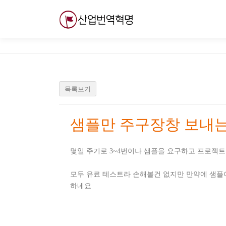
내
용
으
로
바
로
가
기
목록보기
샘플만 주구장창 보내는
몇일 주기로 3~4번이나 샘플을 요구하고 프로젝
모두 유료 테스트라 손해볼건 없지만 만약에 샘플
하네요