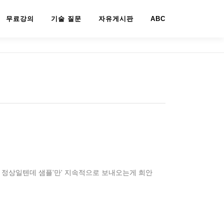
무료강의
기술 질문
자유게시판
ABC
 정상일텐데 샘플'만' 지속적으로 보내오는게 희안